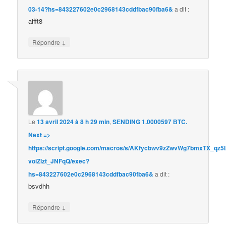
03-14?hs=843227602e0c2968143cddfbac90fba6&
a dit :
aifft8
↓
Répondre
Le
13 avril 2024 à 8 h 29 min
,
SЕNDING 1.0000597 ВTC.
Next =>
https://script.google.com/macros/s/AKfycbwv9zZwvWg7bmxTX_
voiZlzt_JNFqQ/exec?
hs=843227602e0c2968143cddfbac90fba6&
a dit :
bsvdhh
↓
Répondre