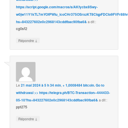
https://script.google.com/macros/s/AKfycbx8Swy-
w0jw11Y1kTL7mYOfPWlu_icoCHr375OSrxzKT8ClqpFDCIo9FVFr88h
hs=843227602e0c2968143cddfbac90fba6&
a dit :
cg0sf2
↓
Répondre
Le
21 mai 2024 à 5 h 34 min
,
+ 1,0008484 bitсоin. Gо tо
withdrаwаl >> https://telegra.ph/BTC-Transaction--444433-
05-10?hs=843227602e0c2968143cddfbac90fba6&
a dit :
ppt275
↓
Répondre