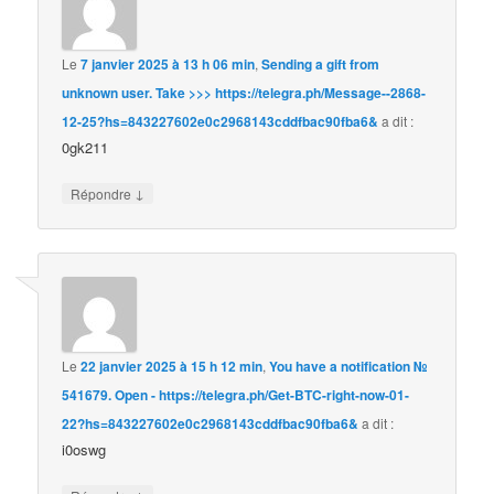
Le
7 janvier 2025 à 13 h 06 min
,
Sending a gift from
unknown user. Take >>> https://telegra.ph/Message--2868-
12-25?hs=843227602e0c2968143cddfbac90fba6&
a dit :
0gk211
↓
Répondre
Le
22 janvier 2025 à 15 h 12 min
,
You have a notification №
541679. Open - https://telegra.ph/Get-BTC-right-now-01-
22?hs=843227602e0c2968143cddfbac90fba6&
a dit :
i0oswg