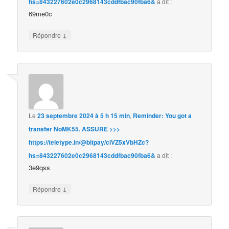
hs=843227602e0c2968143cddfbac90fba6&
a dit :
69me0c
↓
Répondre
Le
23 septembre 2024 à 5 h 15 min
,
Reminder: You got a
transfer NoMK55. ASSURE >>>
https://teletype.in/@bitpay/ciVZ5xVbHZc?
hs=843227602e0c2968143cddfbac90fba6&
a dit :
3e9qss
↓
Répondre