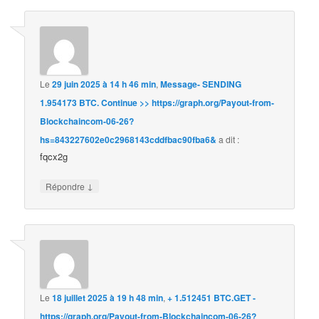
Le
29 juin 2025 à 14 h 46 min
,
Message- SENDING
1.954173 BTC. Continue >> https://graph.org/Payout-from-
Blockchaincom-06-26?
hs=843227602e0c2968143cddfbac90fba6&
a dit :
fqcx2g
↓
Répondre
Le
18 juillet 2025 à 19 h 48 min
,
+ 1.512451 BTC.GET -
https://graph.org/Payout-from-Blockchaincom-06-26?