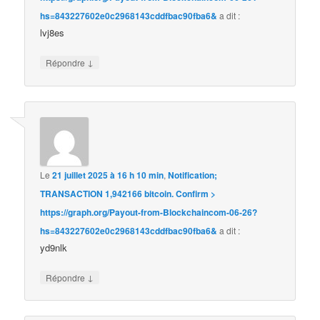
hs=843227602e0c2968143cddfbac90fba6&
a dit :
lvj8es
↓
Répondre
Le
21 juillet 2025 à 16 h 10 min
,
Notification;
TRANSACTION 1,942166 bitcoin. Confirm >
https://graph.org/Payout-from-Blockchaincom-06-26?
hs=843227602e0c2968143cddfbac90fba6&
a dit :
yd9nlk
↓
Répondre