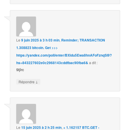
Le
9 juin 2025 à 3 h 03 min
,
Reminder; TRANSACTION
1.308823 bitcoin. Get >>>
https://yandex.com/poll/enter/BXidu5Ewa8hnAFoFznqSi9?
hs=843227602e0c2968143cddfbac90fba6&
a dit :
9ijlrc
↓
Répondre
Le
15 juin 2025 à 2 h 25 min
,
+ 1.162157 BTC.GET -