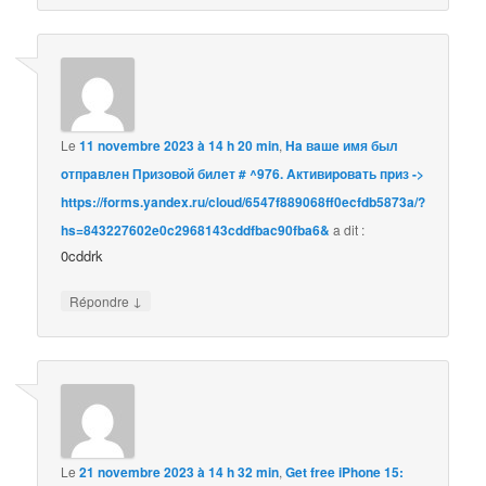
Le
11 novembre 2023 à 14 h 20 min
,
Ha вaшe имя был
oтпpaвлeн Пpизoвoй билeт # ^976. Aктивиpoвaть пpиз ->
https://forms.yandex.ru/cloud/6547f889068ff0ecfdb5873a/?
hs=843227602e0c2968143cddfbac90fba6&
a dit :
0cddrk
↓
Répondre
Le
21 novembre 2023 à 14 h 32 min
,
Get free iPhone 15: