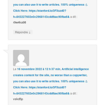
you can also use it to write articles. 100% uniqueness :).
Click Here: https://stanford.io/3FXszd0?
h=843227602e0c2968143cddfbac90fba6&
a dit :
r9w4ka98
↓
Répondre
Le
16 novembre 2022 à 12 h 37 min
,
Artificial intelligence
creates content for the site, no worse than a copywriter,
you can also use it to write articles. 100% uniqueness :).
Click Here: https://stanford.io/3FXszd0?
h=843227602e0c2968143cddfbac90fba6&
a dit :
vskd5p