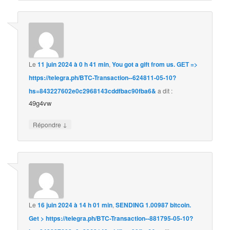
Le
11 juin 2024 à 0 h 41 min
,
You got a gift from us. GЕТ =>
https://telegra.ph/BTC-Transaction--624811-05-10?
hs=843227602e0c2968143cddfbac90fba6&
a dit :
49g4vw
↓
Répondre
Le
16 juin 2024 à 14 h 01 min
,
SENDING 1.00987 bitcoin.
Get > https://telegra.ph/BTC-Transaction--881795-05-10?