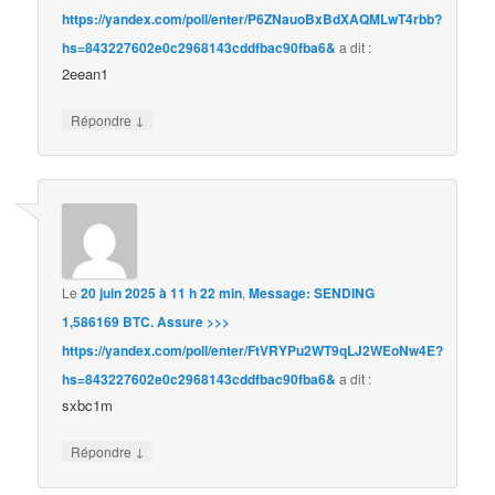
https://yandex.com/poll/enter/P6ZNauoBxBdXAQMLwT4rbb?
hs=843227602e0c2968143cddfbac90fba6&
a dit :
2eean1
↓
Répondre
Le
20 juin 2025 à 11 h 22 min
,
Message: SENDING
1,586169 BTC. Assure >>>
https://yandex.com/poll/enter/FtVRYPu2WT9qLJ2WEoNw4E?
hs=843227602e0c2968143cddfbac90fba6&
a dit :
sxbc1m
↓
Répondre