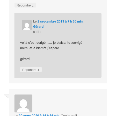
↓
Répondre
Le
2 septembre 2013 à 7 h 30 min
,
Gérard
a dit :
voilà c’est corigé ….. je plaisante :corrigé !!!!
merci et à bientôt j’espère
gérard
↓
Répondre
Le
30 mars 2020 à 14 h 44 min
,
Quelin
a dit :