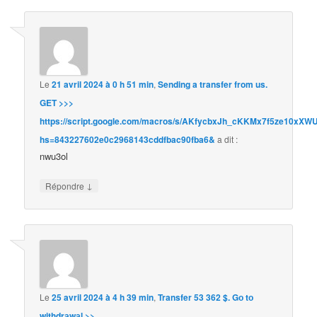
Le
21 avril 2024 à 0 h 51 min
,
Sending a transfer from us.
GET >>>
https://script.google.com/macros/s/AKfycbxJh_cKKMx7f5ze10
hs=843227602e0c2968143cddfbac90fba6&
a dit :
nwu3ol
↓
Répondre
Le
25 avril 2024 à 4 h 39 min
,
Transfer 53 362 $. Gо tо
withdrаwаl >>