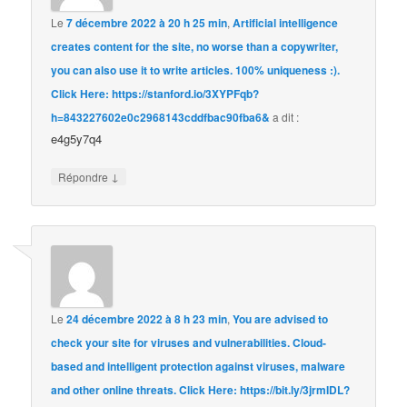
Le
7 décembre 2022 à 20 h 25 min
,
Artificial intelligence
creates content for the site, no worse than a copywriter,
you can also use it to write articles. 100% uniqueness :).
Click Here: https://stanford.io/3XYPFqb?
h=843227602e0c2968143cddfbac90fba6&
a dit :
e4g5y7q4
↓
Répondre
Le
24 décembre 2022 à 8 h 23 min
,
You are advised to
check your site for viruses and vulnerabilities. Cloud-
based and intelligent protection against viruses, malware
and other online threats. Click Here: https://bit.ly/3jrmIDL?