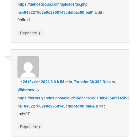
https://genoagroup.com/uploads/go.php
hs=843227602e0c2968143cddfbac90fba6*
a dit :
0hfknd
↓
Répondre
Le
24 février 2024 à 0 h 54 min
,
Transfer 38 392 Dollars.
Withdrаw =>
https://forms.yandex.com/cloud/65c5cc61e010db49642f145b/?
hs=843227602e0c2968143cddfbac90fba6&
a dit :
fmly97
↓
Répondre