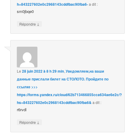
h=843227602e0c2968143cddfbac90fba6-
a dit :
sm0jbqe0
↓
Répondre
Le
28 juin 2022 à 8 h 29 min
,
Уведомляем,на ваши
данные прислали билет на СТОЛОТО. Пройдите по
ссылке >>>
https://forms.yandex.ru/cloud/62b713466855cca634ae6e2c/?
hs=843227602e0c2968143cddfbac90fba6&
a dit :
r6rvdl
↓
Répondre