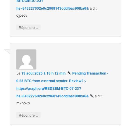
BITCOIN-07-23?
hs=843227602e0c2968143cddfbac90fba6&
a dit :
cjpe6v
↓
Répondre
Le
13 août 2025 à 18 h 12 min
,
Pending Transaction -
0.25 BTC from external sender. Review? >
https://graph.org/REDEEM-BTC-07-23?
hs=843227602e0c2968143cddfbac90fba6&
a dit :
m7hbkp
↓
Répondre