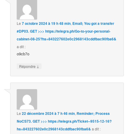
Le
7 octobre 2024 à 19 h 48 min
,
Email; You got a transfer
#DP03. GET >>> https://telegra.ph/Go-to-your-personal-
cabinet-08-25?hs=843227602e0c2968143cddfbac90fba6&
a dit :
o9cb7o
↓
Répondre
Le
22 décembre 2024 à 7 h 46 min
,
Reminder; Process
NoCS73. GET >>> https://telegra.ph/Ticket--9515-12-16?
hs=843227602e0c2968143cddfbac90fba6&
a dit :