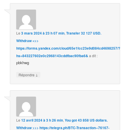
Le
3 mars 2024 à 23 h 07 min
,
Transfer 32 127 USD.
Withdrаw =>>
https://forms.yandex.com/cloud/65e1fcc23e9d084cd4698257/?
hs=843227602e0c2968143cddfbac90fba6&
a dit :
pbkhwg
↓
Répondre
Le
12 avril 2024 à 3 h 26 min
,
You got 43 858 US dollars.
Withdrаw >>> https://telegra.ph/BTC-Transaction--76167-