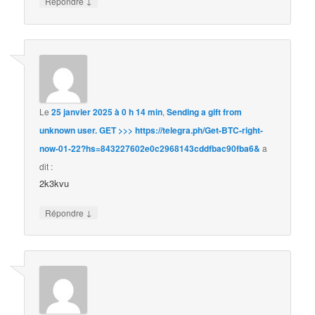
↓
Répondre
Le
25 janvier 2025 à 0 h 14 min
,
Sending a gift from
unknown user. GET >>> https://telegra.ph/Get-BTC-right-
now-01-22?hs=843227602e0c2968143cddfbac90fba6&
a
dit :
2k3kvu
↓
Répondre