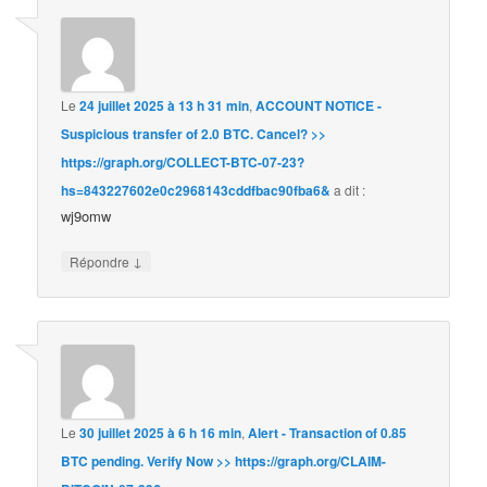
Le
24 juillet 2025 à 13 h 31 min
,
ACCOUNT NOTICE -
Suspicious transfer of 2.0 BTC. Cancel? >>
https://graph.org/COLLECT-BTC-07-23?
hs=843227602e0c2968143cddfbac90fba6&
a dit :
wj9omw
↓
Répondre
Le
30 juillet 2025 à 6 h 16 min
,
Alert - Transaction of 0.85
BTC pending. Verify Now >> https://graph.org/CLAIM-