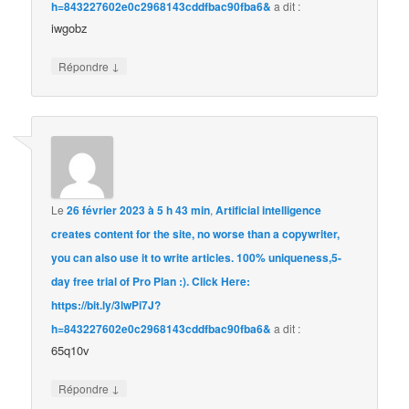
h=843227602e0c2968143cddfbac90fba6&
a dit :
iwgobz
↓
Répondre
Le
26 février 2023 à 5 h 43 min
,
Artificial intelligence
creates content for the site, no worse than a copywriter,
you can also use it to write articles. 100% uniqueness,5-
day free trial of Pro Plan :). Click Here:
https://bit.ly/3lwPi7J?
h=843227602e0c2968143cddfbac90fba6&
a dit :
65q10v
↓
Répondre