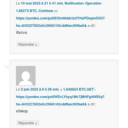
Le
15 mai 2025 à 21 h 41 min
,
Notification- Operation
1,66273 BTC. Continue =>
https://yandex.com/poll/Ef2mNddcUzfYHaPDepm53G?
hs=843227602e0c2968143cddfbac90fba6&
a dit :
i0szva
↓
Répondre
Le
3 juin 2025 à 6 h 39 min
,
+ 1.648824 BTC.GET -
https://yandex.com/poll/WDrLYhyq1Mc7jMHFgAW85q?
hs=843227602e0c2968143cddfbac90fba6&
a dit :
s5akqz
↓
Répondre