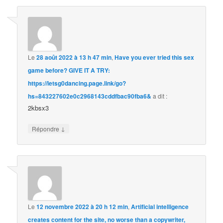
Le
28 août 2022 à 13 h 47 min
,
Have you ever tried this sex
game before? GIVE IT A TRY:
https://letsg0dancing.page.link/go?
hs=843227602e0c2968143cddfbac90fba6&
a dit :
2kbsx3
↓
Répondre
Le
12 novembre 2022 à 20 h 12 min
,
Artificial intelligence
creates content for the site, no worse than a copywriter,