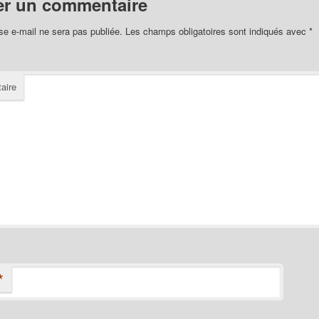
er un commentaire
se e-mail ne sera pas publiée.
Les champs obligatoires sont indiqués avec
*
aire
*