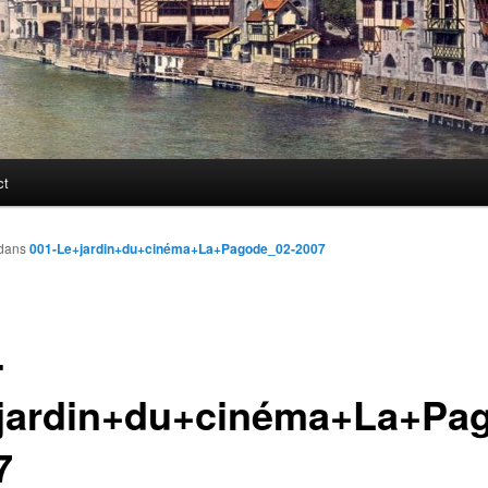
ct
dans
001-Le+jardin+du+cinéma+La+Pagode_02-2007
-
jardin+du+cinéma+La+Pa
7