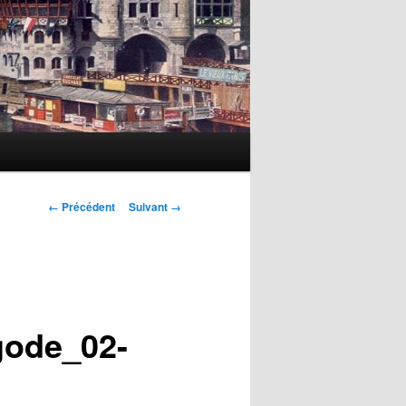
Navigation
← Précédent
Suivant →
des
images
gode_02-