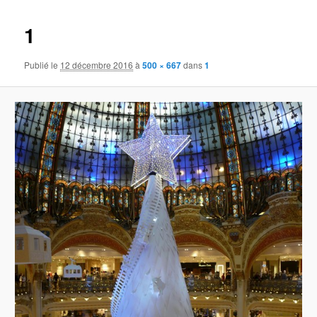
images
1
Publié le
12 décembre 2016
à
500 × 667
dans
1