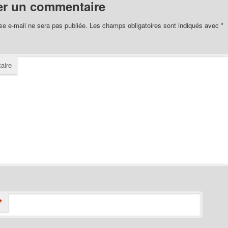
er un commentaire
se e-mail ne sera pas publiée.
Les champs obligatoires sont indiqués avec
*
aire
*