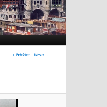
Navigation
← Précédent
Suivant →
des
images