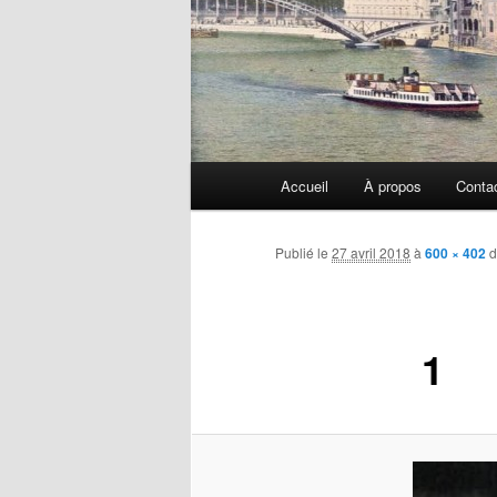
Menu
Accueil
À propos
Conta
principal
Publié le
27 avril 2018
à
600 × 402
d
1