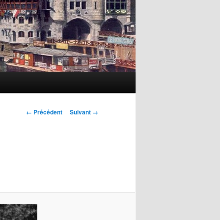
Navigation
← Précédent
Suivant →
des
images