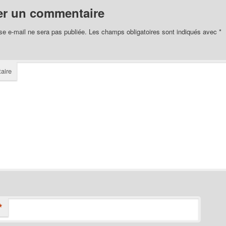
er un commentaire
se e-mail ne sera pas publiée.
Les champs obligatoires sont indiqués avec
*
aire
*