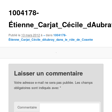
images
1004178-
Étienne_Carjat_Cécile_dAubr
Publié le
13 mars 2012
à
×
dans
1004178-
Étienne_Carjat_Cécile_dAubray_dans_le_rôle_de_Cosette
Laisser un commentaire
Votre adresse e-mail ne sera pas publiée.
Les champs
obligatoires sont indiqués avec
*
Commentaire