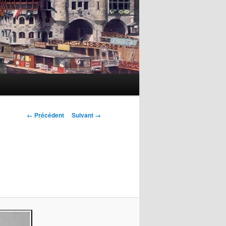
Navigation
← Précédent
Suivant →
des
images