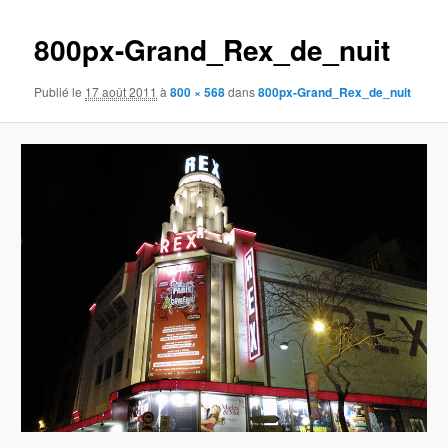
images
800px-Grand_Rex_de_nuit
Publié le
17 août 2011
à
800 × 568
dans
800px-Grand_Rex_de_nuit