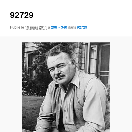
images
92729
Publié le
19 mars 2011
à
298 × 340
dans
92729