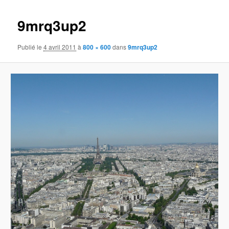
images
9mrq3up2
Publié le
4 avril 2011
à
800 × 600
dans
9mrq3up2