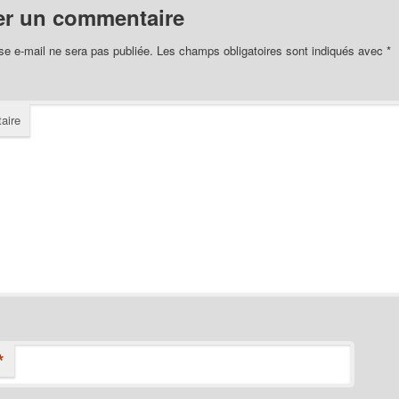
er un commentaire
se e-mail ne sera pas publiée.
Les champs obligatoires sont indiqués avec
*
aire
*