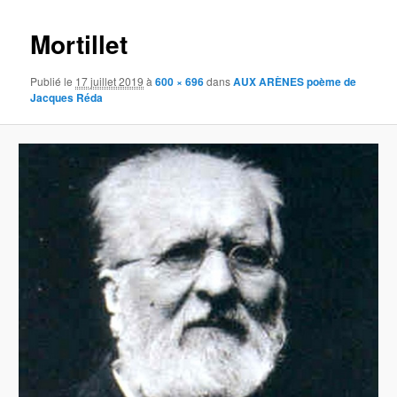
images
Mortillet
Publié le
17 juillet 2019
à
600 × 696
dans
AUX ARÈNES poème de
Jacques Réda