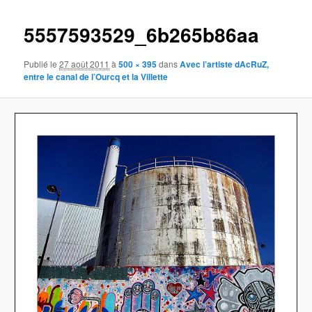
images
5557593529_6b265b86aa
Publié le
27 août 2011
à
500 × 395
dans
Avec l’artiste dAcRuZ,
entre le canal de l’Ourcq et la Villette