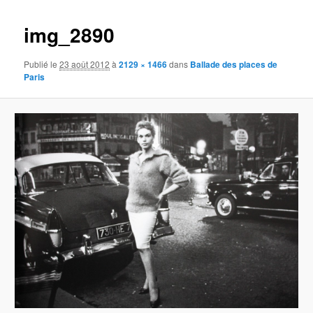
images
img_2890
Publié le
23 août 2012
à
2129 × 1466
dans
Ballade des places de
Paris