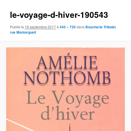
images
le-voyage-d-hiver-190543
Publié le
19 septembre 2017
à
445 × 720
dans
Boucherie Tribolet
rue Montorgueil