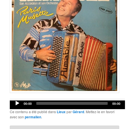
Audio
00:00
00:00
Player
Ce contenu a été publié dans
Lieux
par
Gérard
. Mettez-le en favori
avec son
permalien
.