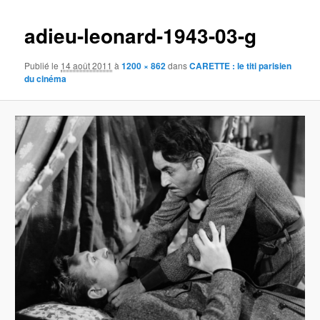
images
adieu-leonard-1943-03-g
Publié le
14 août 2011
à
1200 × 862
dans
CARETTE : le titi parisien
du cinéma