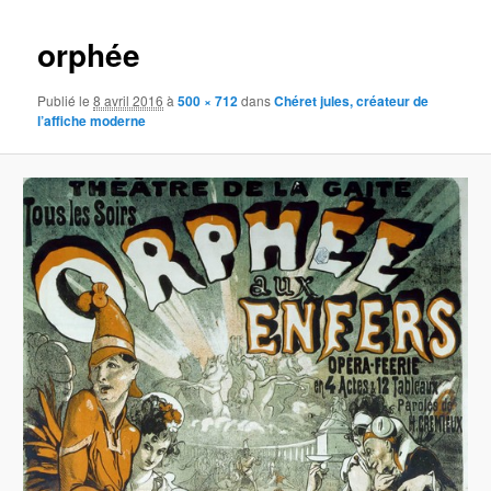
images
orphée
Publié le
8 avril 2016
à
500 × 712
dans
Chéret jules, créateur de
l’affiche moderne