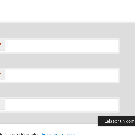
*
*
duire les indésirables.
En savoir plus sur