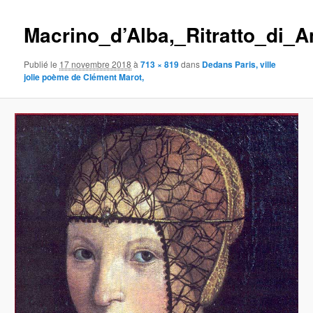
images
Macrino_d’Alba,_Ritratto_di_
Publié le
17 novembre 2018
à
713 × 819
dans
Dedans Paris, ville
jolie poème de Clément Marot,