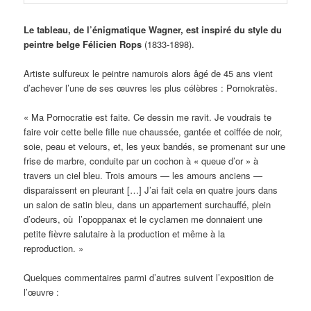
Le tableau, de l’énigmatique Wagner, est inspiré du style du
peintre belge Félicien Rops
(1833-1898).
Artiste sulfureux le peintre namurois alors âgé de 45 ans vient
d’achever l’une de ses œuvres les plus célèbres : Pornokratès.
« Ma Pornocratie est faite. Ce dessin me ravit. Je voudrais te
faire voir cette belle fille nue chaussée, gantée et coiffée de noir,
soie, peau et velours, et, les yeux bandés, se promenant sur une
frise de marbre, conduite par un cochon à « queue d’or » à
travers un ciel bleu. Trois amours — les amours anciens —
disparaissent en pleurant […] J’ai fait cela en quatre jours dans
un salon de satin bleu, dans un appartement surchauffé, plein
d’odeurs, où l’opoppanax et le cyclamen me donnaient une
petite fièvre salutaire à la production et même à la
reproduction. »
Quelques commentaires parmi d’autres suivent l’exposition de
l’œuvre :