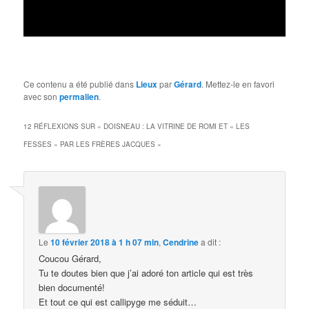
Ce contenu a été publié dans
Lieux
par
Gérard
. Mettez-le en favori
avec son
permalien
.
12 RÉFLEXIONS SUR «
DOISNEAU : LA VITRINE DE ROMI ET « LES
FESSES » PAR LES FRÈRES JACQUES
»
Le
10 février 2018 à 1 h 07 min
,
Cendrine
a dit :
Coucou Gérard,
Tu te doutes bien que j’ai adoré ton article qui est très
bien documenté!
Et tout ce qui est callipyge me séduit…