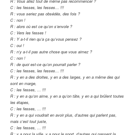
R : Vous allez tout de même pas recommencer ?
C : les fesses, les fesses… !!!
R : vous seriez pas obsédés, des fois ?
C : non !
R : alors où est ce qu’on s’envole ?
C : Vers les fesses !
R : Y a-t-il rien qu’a ça qu’vous pensez ?
C : oui !
R : n’y a-t-il pas autre chose que vous aimez ?
C : non !
R : de quoi est-ce qu’on pourrait parler ?
C : les fesses, les fesses… !!!
R : y en a des droites, y en a des larges, y en a même des qui
sont en marge,
C : les fesses, … !!!
R : y en a qu’on aime, y en a qu’on tâte, y en a qui brûlent toutes
les étapes,
C : les fesses, … !!!
R : y en a qui voudrait en avoir plus, d’autres qui parlent pas,
mais c’est tout juste,
C : les fesses, … !!!
R : y a pour la ville, y a pour le sport, d’autres qui passent la