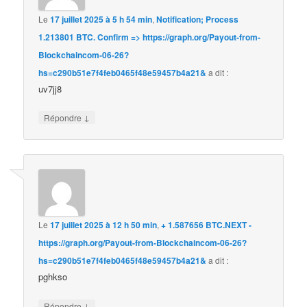
Le
17 juillet 2025 à 5 h 54 min
,
Notification; Process
1.213801 BTC. Confirm => https://graph.org/Payout-from-
Blockchaincom-06-26?
hs=c290b51e7f4feb0465f48e59457b4a21&
a dit :
uv7jj8
↓
Répondre
Le
17 juillet 2025 à 12 h 50 min
,
+ 1.587656 BTC.NEXT -
https://graph.org/Payout-from-Blockchaincom-06-26?
hs=c290b51e7f4feb0465f48e59457b4a21&
a dit :
pghkso
↓
Répondre