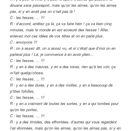
douane sans passeport, mais qu’on les aimes, qu’on les aimes
pas, si y en avait pas on s’rait pas là !
C : les fesses, … !!!
R : d’accord, arrêtez ça là, ça va faire hein ! ça va bien cinq
minutes, mais le monde en est ecoeuré des fesses ! Aller,
enlevez moi ces idées de vos têtes et on en parle plus.
C : envoyons !!!
R : on a assez dit, on a assez vu, et si c’était que d’moi on en
parlerai plus ! Là, je commence à en avoir plein…
C : les fesses, … !!!
R : y en a des mauves, y en a des roses, rien qu’à les voir, ça
m’fait quelqu’chose,
C : les fesses, … !!!
R : y en a des dures, y en a des molles, y en a beaucoup de
p’tites fofolles,
C : les fesses, … !!!
R : y en a vraiment de toutes les sortes, y en a qui tombes pour
qu’on les portes,
C : les fesses, … !!!
R : y a des timides, des effrontées, d’autres qui vous regardent
l’air étonnées, mais qu’on les aimes, qu’on les aimes pas, si y en