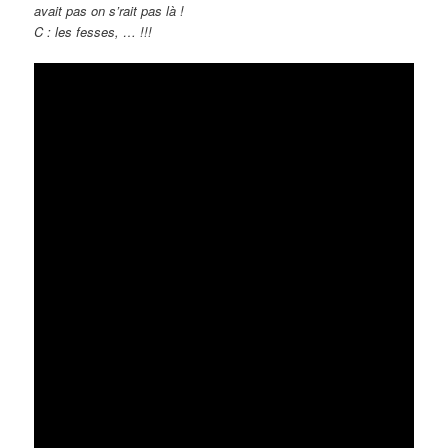
avait pas on s’rait pas là !
C : les fesses, … !!!