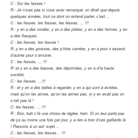
C : Sur les fesses !
R : Je n’sais pas si vous avez remarqué, on dirait que depuis
quelques années, tout ce dont on entend parler, c’est…
C : les fesses, les fesses, les fesses, … !!!
R : y en a des rondes, y en a des plates, y en a des fermes, y en
a des flasques,
C : les fesses, les fesses !
R: y en a des grosses, des p’tites carrées, y en a pour s’asseoir,
d’autres pour s’amuser,
C : les fesses, … !!!
R :et y en a des basses, des déprimées, y en a d’la haute
société,
C : les fesses, …!!!
R : et y en a des belles à regarder, y en a qui sont à évitées,
mais qu’on les aimes, qu’on les aimes pas, si y en avait pas on
s’rait pas là !
C: les fesses, … !!!
R : Bon, bah v’là une chose de réglée, hein. Si on leur parle pas
de ça au moins une fois par jour, y a rien à tirer d’ces gaillards là
! Passons à un aut’ sujet…
C : les fesses, les fesses… !!!