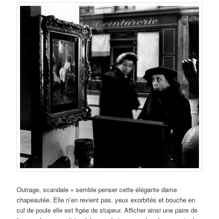
Outrage, scandale » semble penser cette élégante dame
chapeautée. Elle n’en revient pas, yeux exorbités et bouche en
cul de poule elle est figée de stupeur. Afficher ainsi une paire de