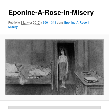
images
Eponine-A-Rose-in-Misery
Publié le
3 janvier 2017
à
600 × 341
dans
Eponine-A-Rose-in-
Misery