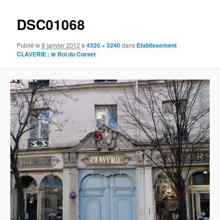
images
DSC01068
Publié le
6 janvier 2012
à
4320 × 3240
dans
Etablissement
CLAVERIE : le Roi du Corset