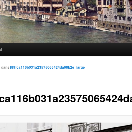
ct
1
dans
f89fca116b031a23575065424da68b2e_large
fca116b031a23575065424d