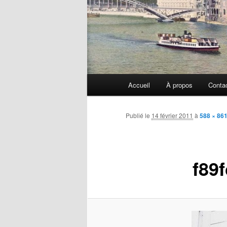
Menu
Accueil
À propos
Conta
principal
Publié le
14 février 2011
à
588 × 86
f89