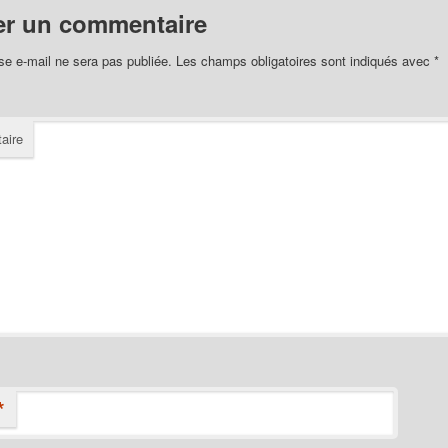
er un commentaire
se e-mail ne sera pas publiée.
Les champs obligatoires sont indiqués avec
*
aire
*