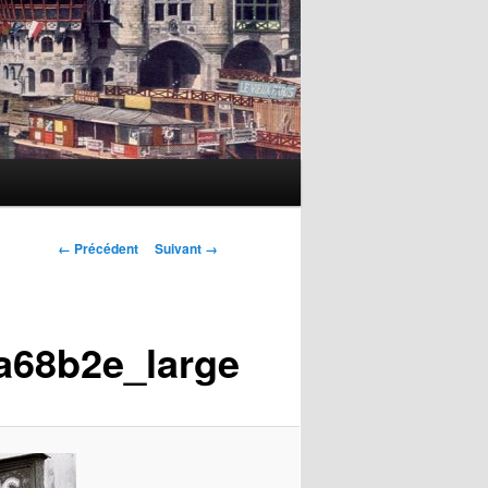
Navigation
← Précédent
Suivant →
des
images
a68b2e_large