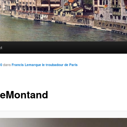
ct
00
dans
Francis Lemarque le troubadour de Paris
treMontand