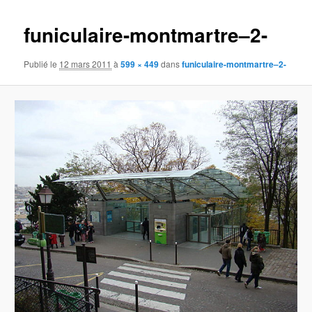
images
funiculaire-montmartre–2-
Publié le
12 mars 2011
à
599 × 449
dans
funiculaire-montmartre–2-