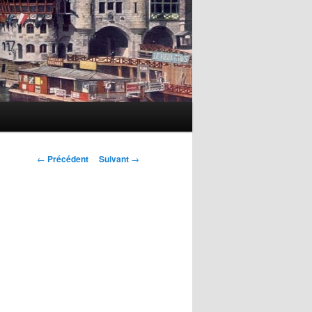
Navigation
←
Précédent
Suivant
→
des
articles