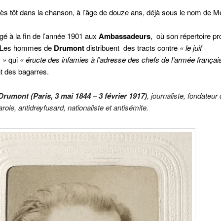
très tôt dans la chanson, à l’âge de douze ans, déjà sous le nom de 
agé à la fin de l’année 1901 aux
Ambassadeurs
, où son répertoire p
. Les hommes de
Drumont
distribuent des tracts contre
« le juif
 »
qui
« éructe des infamies à l’adresse des chefs de l’armée françai
t des bagarres.
rumont (Paris, 3 mai 1844 – 3 février 1917)
, journaliste
,
fondateur 
arole
, antidreyfusard
, nationaliste et antisémite
.