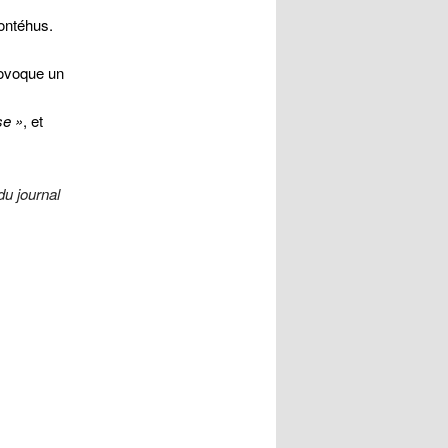
Montéhus.
rovoque un
se »
, et
du journal