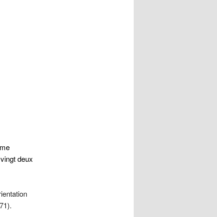
éme
e vingt deux
ientation
71).