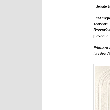
Il débute 
Il est eng
scandale
Brunswick
provoquen
Édouard D
La Libre P