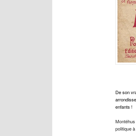
De son vr
arrondissem
enfants !
Montéhus a
politique 