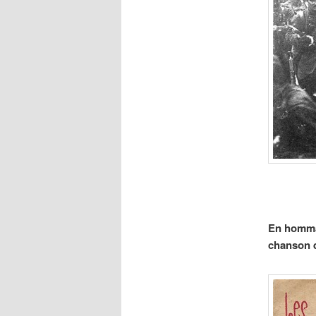
En hommag
chanson q