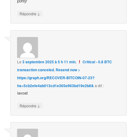
p0hfjr
↓
Répondre
Le
3 septembre 2025 à 5 h 11 min
,
Critical - 0.8 BTC
transaction canceled. Resend now >
https://graph.org/RECOVER-BITCOIN-07-23?
hs=5cb2efe4ab013cd1e365e963bd19e2b8&
a dit :
iaxoat
↓
Répondre