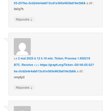
03-25?hs=5cb2efe4ab013cd1e365e963bd19e2b8&
a dit :
hkfq7h
↓
Répondre
Le
2 mai 2025 à 12 h 19 min
,
Ticket; Process 1.956219
BTC. Receive >>> https://graph.org/Ticket--58146-05-02?
hs=5cb2efe4ab013cd1e365e963bd19e2b8&
a dit :
nmpfp3
↓
Répondre