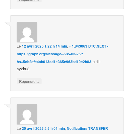
Le
12 avril 2025 à 22 h 14 min
,
+ 1.843063 BTC.NEXT -
https://graph.org/Message--685-03-25?
hs=5cb2efe4ab013cd1e365e963bd19e2b8&
a dit :
sy2hu3
↓
Répondre
Le
20 avril 2025 à 5 h 01 min
,
Notification: TRANSFER