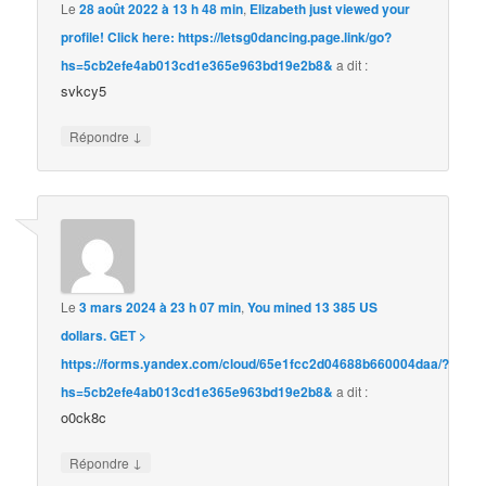
Le
28 août 2022 à 13 h 48 min
,
Elizabeth just viewed your
profile! Click here: https://letsg0dancing.page.link/go?
hs=5cb2efe4ab013cd1e365e963bd19e2b8&
a dit :
svkcy5
↓
Répondre
Le
3 mars 2024 à 23 h 07 min
,
You mined 13 385 US
dollars. GЕТ >
https://forms.yandex.com/cloud/65e1fcc2d04688b660004daa/?
hs=5cb2efe4ab013cd1e365e963bd19e2b8&
a dit :
o0ck8c
↓
Répondre