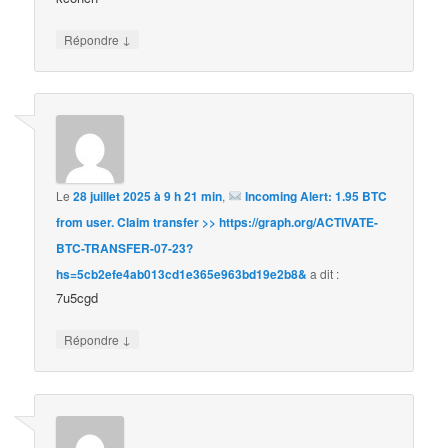
↓
Répondre
Le
28 juillet 2025 à 9 h 21 min
,
Incoming Alert: 1.95 BTC
from user. Claim transfer >> https://graph.org/ACTIVATE-
BTC-TRANSFER-07-23?
hs=5cb2efe4ab013cd1e365e963bd19e2b8&
a dit :
7u5cgd
↓
Répondre