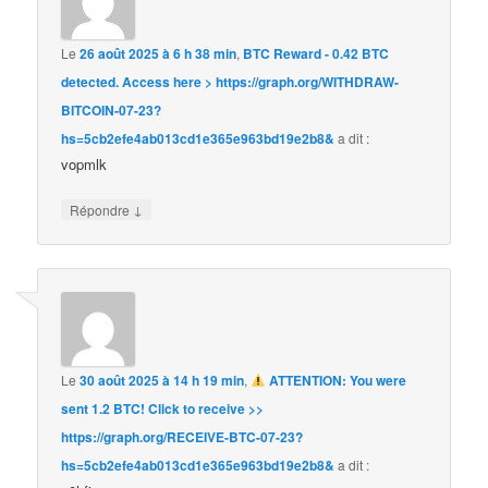
Le
26 août 2025 à 6 h 38 min
,
BTC Reward - 0.42 BTC
detected. Access here > https://graph.org/WITHDRAW-
BITCOIN-07-23?
hs=5cb2efe4ab013cd1e365e963bd19e2b8&
a dit :
vopmlk
↓
Répondre
Le
30 août 2025 à 14 h 19 min
,
ATTENTION: You were
sent 1.2 BTC! Click to receive >>
https://graph.org/RECEIVE-BTC-07-23?
hs=5cb2efe4ab013cd1e365e963bd19e2b8&
a dit :