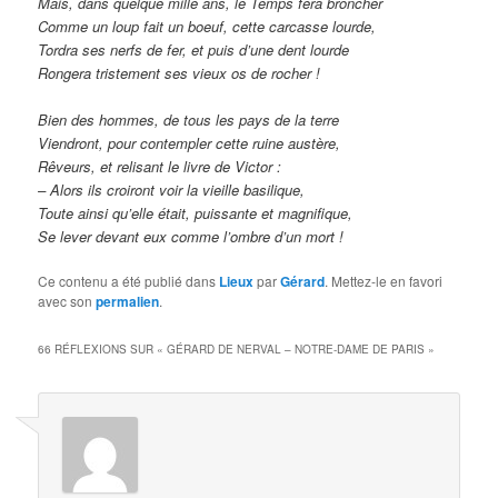
Mais, dans quelque mille ans, le Temps fera broncher
Comme un loup fait un boeuf, cette carcasse lourde,
Tordra ses nerfs de fer, et puis d’une dent lourde
Rongera tristement ses vieux os de rocher !
Bien des hommes, de tous les pays de la terre
Viendront, pour contempler cette ruine austère,
Rêveurs, et relisant le livre de Victor :
– Alors ils croiront voir la vieille basilique,
Toute ainsi qu’elle était, puissante et magnifique,
Se lever devant eux comme l’ombre d’un mort !
Ce contenu a été publié dans
Lieux
par
Gérard
. Mettez-le en favori
avec son
permalien
.
66 RÉFLEXIONS SUR «
GÉRARD DE NERVAL – NOTRE-DAME DE PARIS
»