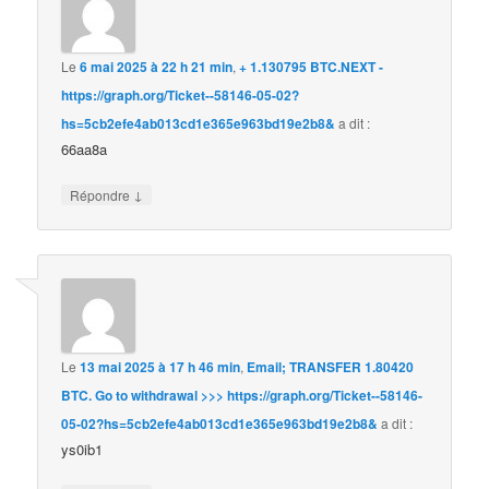
Le
6 mai 2025 à 22 h 21 min
,
+ 1.130795 BTC.NEXT -
https://graph.org/Ticket--58146-05-02?
hs=5cb2efe4ab013cd1e365e963bd19e2b8&
a dit :
66aa8a
↓
Répondre
Le
13 mai 2025 à 17 h 46 min
,
Email; TRANSFER 1.80420
BTC. Go to withdrawal >>> https://graph.org/Ticket--58146-
05-02?hs=5cb2efe4ab013cd1e365e963bd19e2b8&
a dit :
ys0ib1