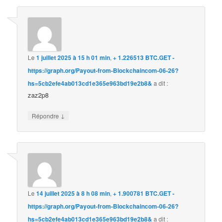
Le
1 juillet 2025 à 15 h 01 min
,
+ 1.226513 BTC.GET -
https://graph.org/Payout-from-Blockchaincom-06-26?
hs=5cb2efe4ab013cd1e365e963bd19e2b8&
a dit :
zaz2p8
↓
Répondre
Le
14 juillet 2025 à 8 h 08 min
,
+ 1.900781 BTC.GET -
https://graph.org/Payout-from-Blockchaincom-06-26?
hs=5cb2efe4ab013cd1e365e963bd19e2b8&
a dit :