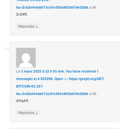
hs=5cb2efe4ab013cd1e365e963bd19e2b8&
a dit :
2v24fk
↓
Répondre
Le
3 mars 2025 à 22 h 55 min
,
You have received 1
message(-s) # 653296. Open >> https://graph.org/GET-
BITCOIN-02-25?
hs=5cb2efe4ab013cd1e365e963bd19e2b8&
a dit :
dnhph5
↓
Répondre