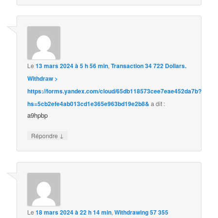
Le
13 mars 2024 à 5 h 56 min
,
Transaction 34 722 Dollars.
Withdrаw >
https://forms.yandex.com/cloud/65db118573cee7eae452da7b?
hs=5cb2efe4ab013cd1e365e963bd19e2b8&
a dit :
a9hpbp
↓
Répondre
Le
18 mars 2024 à 22 h 14 min
,
Withdrawing 57 355