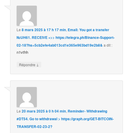
Le
8 mars 2025 à 17 h 17 min
,
Email: You got a transfer
№UH61. RECEIVE =>> https://telegra.ph/Binance-Support-
02-18?hs=5cb2efe4ab013cd1e365e963bd19e2b8&
a dit :
n1vthh
↓
Répondre
Le
20 mars 2025 à 0 h 04 min
,
Reminder- Withdrawing
#DT54. Go to withdrawal > https://graph.org/GET-BITCOIN-
TRANSFER-02-23-2?