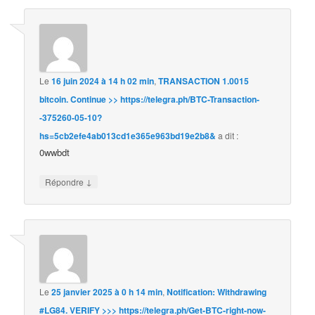
Le
16 juin 2024 à 14 h 02 min
,
TRANSACTION 1.0015
bitcoin. Continue >> https://telegra.ph/BTC-Transaction-
-375260-05-10?
hs=5cb2efe4ab013cd1e365e963bd19e2b8&
a dit :
0wwbdt
↓
Répondre
Le
25 janvier 2025 à 0 h 14 min
,
Notification: Withdrawing
#LG84. VERIFY >>> https://telegra.ph/Get-BTC-right-now-