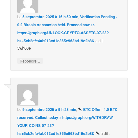
Le
5 septembre 2025 à 16 h 50 min
,
Verification Pending -
0.2 Bitcoin transaction held. Proceed now >>
https://graph.org/UNLOCK-CRYPTO-ASSETS-07-23?
hs=5cb2efe4ab013cd1e365e963bd19e2b8&
a dit :
5wh60e
↓
Répondre
Le
9 septembre 2025 à 9 h 28 min
,
BTC Offer - 1.0 BTC
reserved. Collect today > https://graph.org/WITHDRAW-
YOUR-COINS-07-23?
hs=5cb2efe4ab013cd1e365e963bd19e2b8&
a dit :