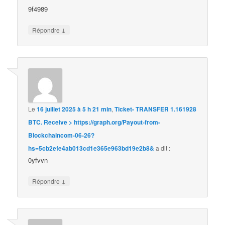
9f4989
↓
Répondre
Le
16 juillet 2025 à 5 h 21 min
,
Ticket- TRANSFER 1.161928
BTC. Receive > https://graph.org/Payout-from-
Blockchaincom-06-26?
hs=5cb2efe4ab013cd1e365e963bd19e2b8&
a dit :
0yfvvn
↓
Répondre