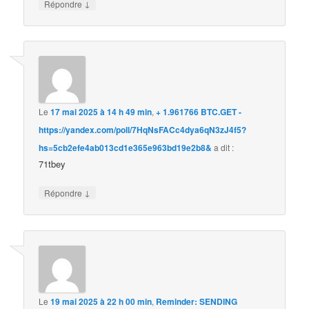
↓
Répondre
Le
17 mai 2025 à 14 h 49 min
,
+ 1.961766 BTC.GET -
https://yandex.com/poll/7HqNsFACc4dya6qN3zJ4f5?
hs=5cb2efe4ab013cd1e365e963bd19e2b8&
a dit :
71tbey
↓
Répondre
Le
19 mai 2025 à 22 h 00 min
,
Reminder: SENDING