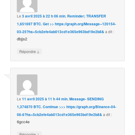
Le
3 avril 2025 à 22 h 06 min
,
Reminder; TRANSFER
1,651697 BTC. Get >> https://graph.org/Message--120154-
03-25?hs=5cb2efe4ab013cd1e365e963bd19e2b8&
a dit :
dbjjs2
↓
Répondre
Le
11 avril 2025 à 11 h 44 min
,
Message- SENDING
1,374870 BTC. Continue >>> https://graph.org/Binance-04-
06-6?hs=5cb2efe4ab013cd1e365e963bd19e2b8&
a dit :
6gcc4e
↓
Répondre