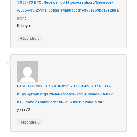
1.955476 BTC. Receive =>> https://graph.org/Message-
-05654-03-25?hs=5cb2efe4ab013cd1e365e963bd19e2b8&
a dit :
9hgnym
↓
Répondre
Le
20 avril 2025 à 15 h 06 min
,
+ 1.668565 BTC.NEXT -
https://graph.org/Official-donates-from-Binance-04-01?
hs=5cb2efe4ab013cd1e365e963bd19e2b8&
a dit :
yass76
↓
Répondre