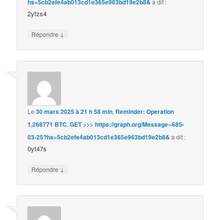
hs=5cb2efe4ab013cd1e365e963bd19e2b8&
a dit :
2yfzs4
↓
Répondre
Le
30 mars 2025 à 21 h 58 min
,
Reminder: Operation
1,268771 BTC. GET >>> https://graph.org/Message--685-
03-25?hs=5cb2efe4ab013cd1e365e963bd19e2b8&
a dit :
0yt47s
↓
Répondre