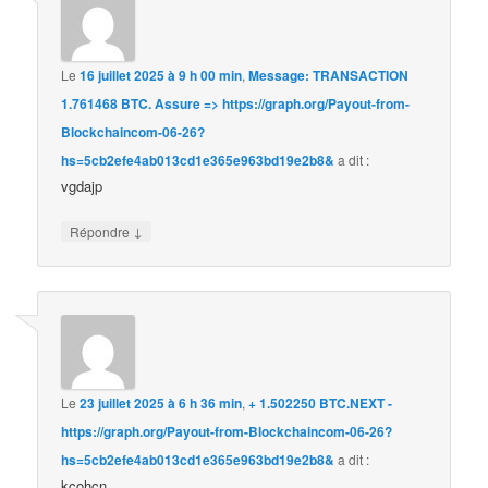
Le
16 juillet 2025 à 9 h 00 min
,
Message: TRANSACTION
1.761468 BTC. Assure => https://graph.org/Payout-from-
Blockchaincom-06-26?
hs=5cb2efe4ab013cd1e365e963bd19e2b8&
a dit :
vgdajp
↓
Répondre
Le
23 juillet 2025 à 6 h 36 min
,
+ 1.502250 BTC.NEXT -
https://graph.org/Payout-from-Blockchaincom-06-26?
hs=5cb2efe4ab013cd1e365e963bd19e2b8&
a dit :
kcohcn