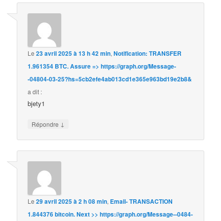
Le
23 avril 2025 à 13 h 42 min
,
Notification: TRANSFER
1.961354 BTC. Assure => https://graph.org/Message-
-04804-03-25?hs=5cb2efe4ab013cd1e365e963bd19e2b8&
a dit :
bjety1
↓
Répondre
Le
29 avril 2025 à 2 h 08 min
,
Email- TRANSACTION
1.844376 bitcoin. Next >> https://graph.org/Message--0484-