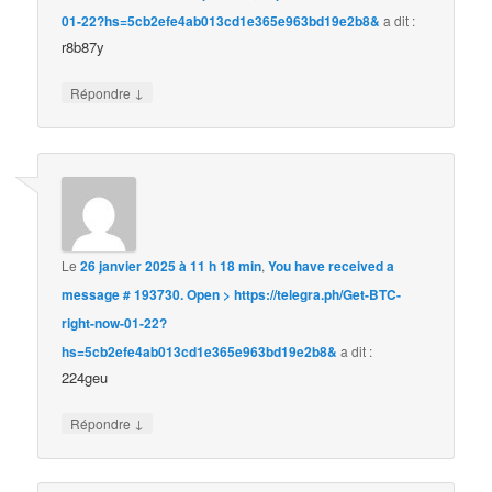
01-22?hs=5cb2efe4ab013cd1e365e963bd19e2b8&
a dit :
r8b87y
↓
Répondre
Le
26 janvier 2025 à 11 h 18 min
,
You have received a
message # 193730. Open > https://telegra.ph/Get-BTC-
right-now-01-22?
hs=5cb2efe4ab013cd1e365e963bd19e2b8&
a dit :
224geu
↓
Répondre