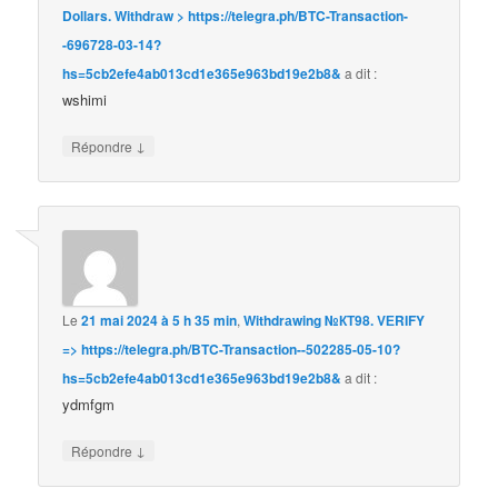
Dollars. Withdrаw > https://telegra.ph/BTC-Transaction-
-696728-03-14?
hs=5cb2efe4ab013cd1e365e963bd19e2b8&
a dit :
wshimi
↓
Répondre
Le
21 mai 2024 à 5 h 35 min
,
Withdrаwing №КТ98. VЕRIFY
=> https://telegra.ph/BTC-Transaction--502285-05-10?
hs=5cb2efe4ab013cd1e365e963bd19e2b8&
a dit :
ydmfgm
↓
Répondre