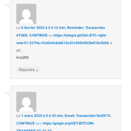
Le
6 février 2025 à 0 h 12 min
,
Reminder; Transaction
#YQ06. CONTINUE => https://telegra.ph/Get-BTC-right-
now-01-22?hs=5cb2efe4ab013cd1e365e963bd19e2b8&
a
dit :
kns265
↓
Répondre
Le
1 mars 2025 à 6 h 35 min
,
Email: Transaction NoXK75.
CONTINUE =>> https://graph.org/GET-BITCOIN-
TRANSFER-02-23-2?