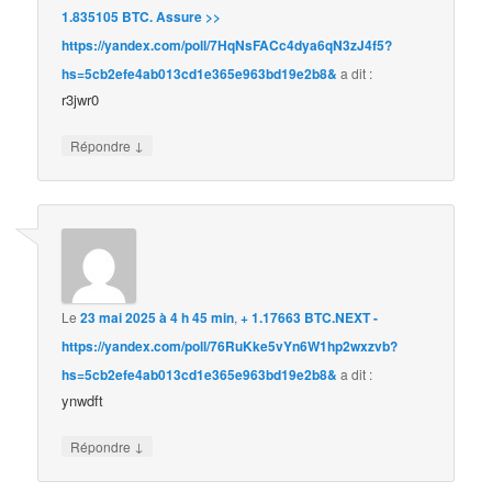
1.835105 BTC. Assure >>
https://yandex.com/poll/7HqNsFACc4dya6qN3zJ4f5?
hs=5cb2efe4ab013cd1e365e963bd19e2b8&
a dit :
r3jwr0
↓
Répondre
Le
23 mai 2025 à 4 h 45 min
,
+ 1.17663 BTC.NEXT -
https://yandex.com/poll/76RuKke5vYn6W1hp2wxzvb?
hs=5cb2efe4ab013cd1e365e963bd19e2b8&
a dit :
ynwdft
↓
Répondre