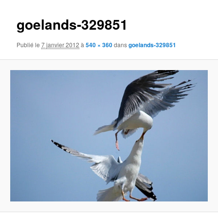
images
goelands-329851
Publié le
7 janvier 2012
à
540 × 360
dans
goelands-329851