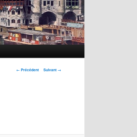
Navigation
← Précédent
Suivant →
des
images