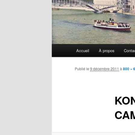
Menu
Accueil
À propos
Conta
principal
Publié le
9 décembre 2011
à
800 × 
KON
CA