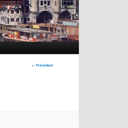
Navigation
← Précédent
des
images