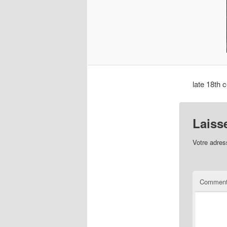
late 18th
Laiss
Votre adres
Comment