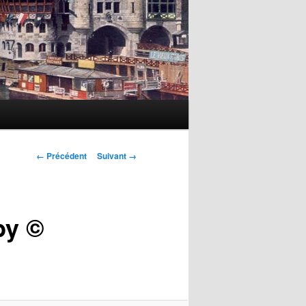
Navigation
← Précédent
Suivant →
des
images
by ©