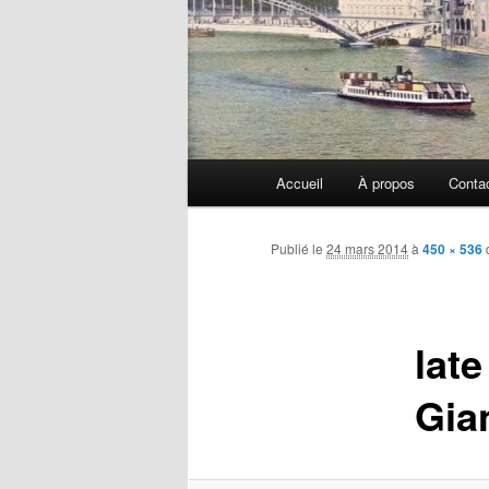
Menu
Accueil
À propos
Conta
principal
Publié le
24 mars 2014
à
450 × 536
lat
Gia