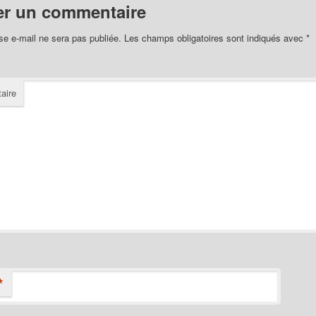
er un commentaire
se e-mail ne sera pas publiée.
Les champs obligatoires sont indiqués avec
*
aire
*