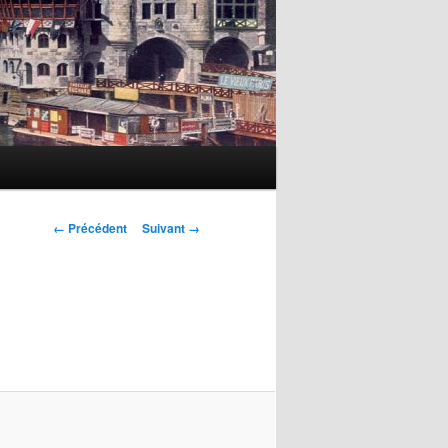
Navigation
← Précédent
Suivant →
des
images