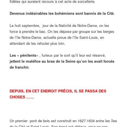
fidèles qui auraient recours à cet acte de sorcellerie.
Devenus indésirables les bohémiens sont bannis de la Cité
.
Le huit septembre, jour de la Nativité de Notre-Dame, on les
force à prendre le bac. On les dépose par groupe sur les berges
de l’île Notre-Dame, actuelle proue de l’île Saint-Louis, en
attendant de les refouler plus loin.
Les « pénitents
« , furieux par le sort qu’il leur est réservé,
jettent le maléfice au bras de la Seine qu’on les avait forcés
de franchir.
DEPUIS, EN CET ENDROIT PRÉCIS, IL SE PASSA DES
CHOSES ……
Un premier pont de bois est construit en 1627-1634 entre les îles
de la Cité et Saint-Louis. Son tracé est oblique, pour ne pas