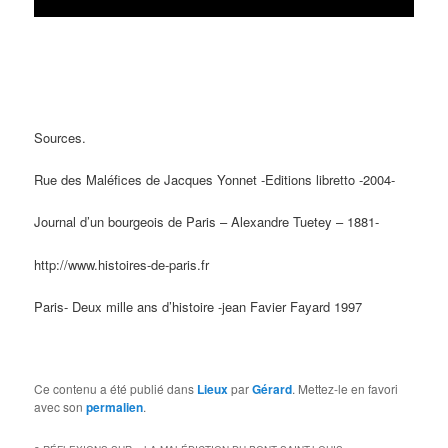
Sources.
Rue des Maléfices de Jacques Yonnet -Editions libretto -2004-
Journal d’un bourgeois de Paris – Alexandre Tuetey – 1881-
http://www.histoires-de-paris.fr
Paris- Deux mille ans d’histoire -jean Favier Fayard 1997
Ce contenu a été publié dans
Lieux
par
Gérard
. Mettez-le en favori
avec son
permalien
.