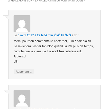
2 RÉFLEXIONS SUR «
LA MALÉDICTION DU PONT SAINT-LOUIS
»
Le
6 avril 2017 à 22 h 04 min
,
ÔvÔ lili ÔvÔ
a dit :
Merci pour ton commentaire chez moi, il m’a fait plaisir.
Je reviendrai visiter ton blog quand j’aurai plus de temps,
l’article que je viens de lire était très intéressant.
A bientôt
Lili
↓
Répondre