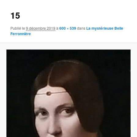
images
15
Publié le
9 décembre 2019
à
600 × 539
dans
La mystérieuse Belle
Ferronnière