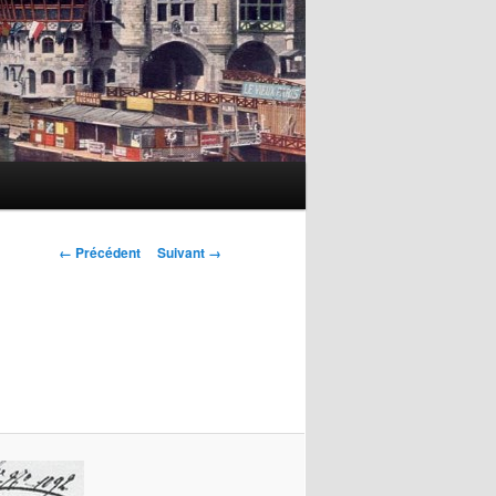
Navigation
← Précédent
Suivant →
des
images