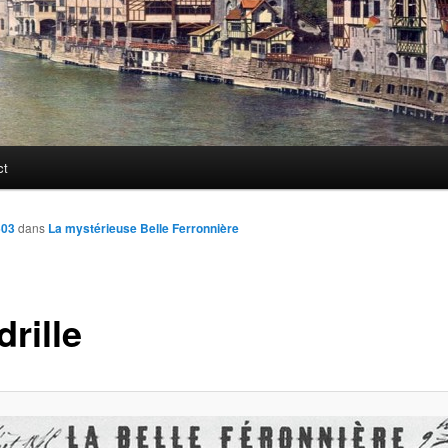
ct
503
dans
La mystérieuse Belle Ferronnière
rille