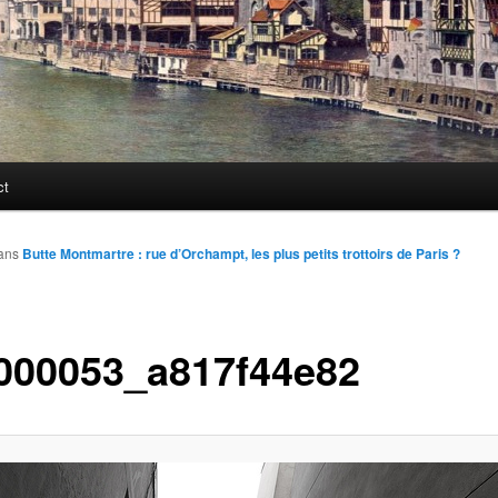
ct
ans
Butte Montmartre : rue d’Orchampt, les plus petits trottoirs de Paris ?
000053_a817f44e82