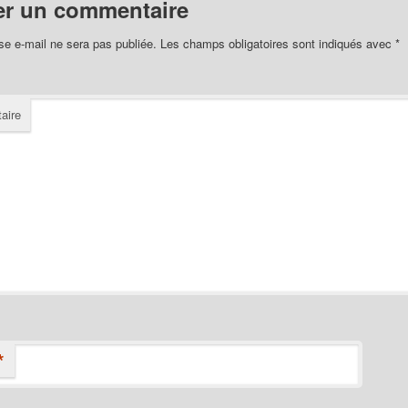
er un commentaire
se e-mail ne sera pas publiée.
Les champs obligatoires sont indiqués avec
*
aire
*