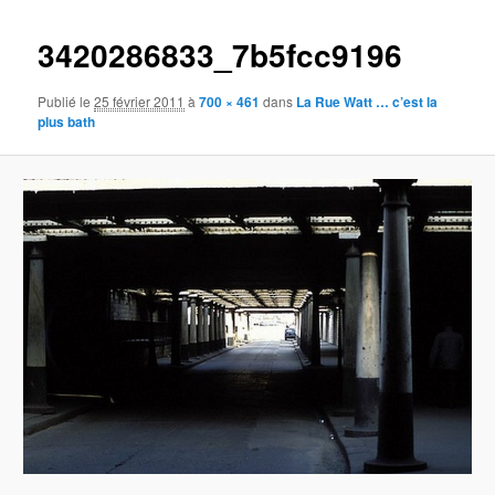
images
3420286833_7b5fcc9196
Publié le
25 février 2011
à
700 × 461
dans
La Rue Watt … c’est la
plus bath