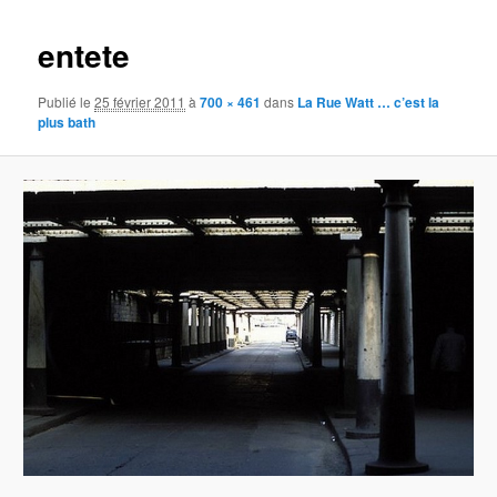
images
entete
Publié le
25 février 2011
à
700 × 461
dans
La Rue Watt … c’est la
plus bath