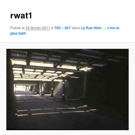
images
rwat1
Publié le
25 février 2011
à
700 × 467
dans
La Rue Watt … c’est la
plus bath