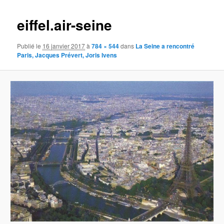
images
eiffel.air-seine
Publié le
16 janvier 2017
à
784 × 544
dans
La Seine a rencontré
Paris, Jacques Prévert, Joris Ivens