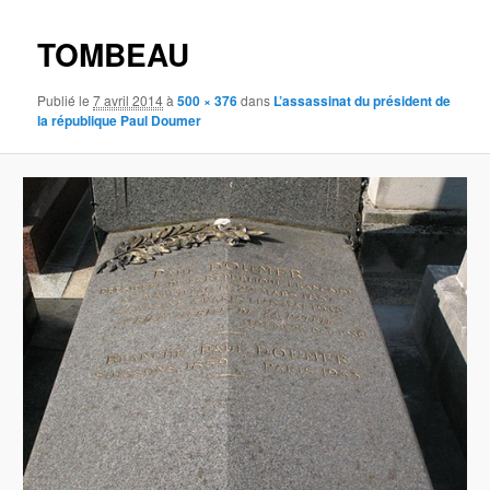
images
TOMBEAU
Publié le
7 avril 2014
à
500 × 376
dans
L’assassinat du président de
la république Paul Doumer