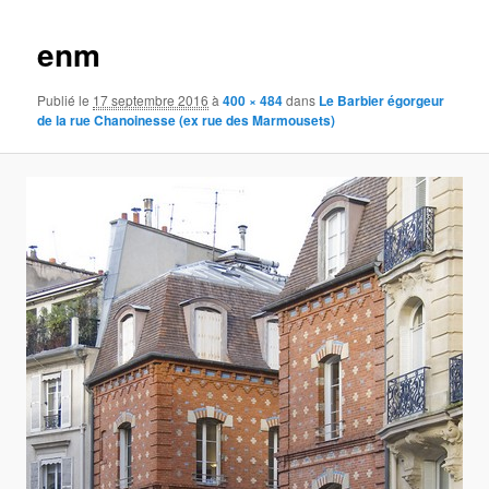
images
enm
Publié le
17 septembre 2016
à
400 × 484
dans
Le Barbier égorgeur
de la rue Chanoinesse (ex rue des Marmousets)