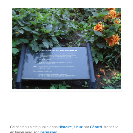
Ce contenu a été publié dans
Histoire
,
Lieux
par
Gérard
. Mettez-le
en favori avec son
permalien
.