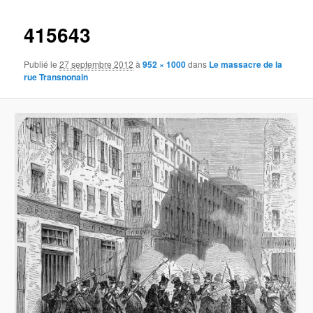
images
415643
Publié le
27 septembre 2012
à
952 × 1000
dans
Le massacre de la
rue Transnonain