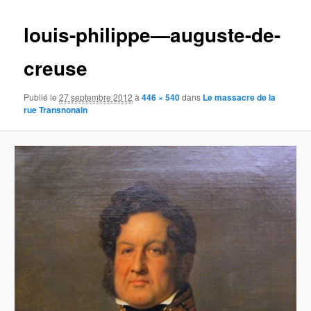
images
louis-philippe—auguste-de-
creuse
Publié le
27 septembre 2012
à
446 × 540
dans
Le massacre de la
rue Transnonain