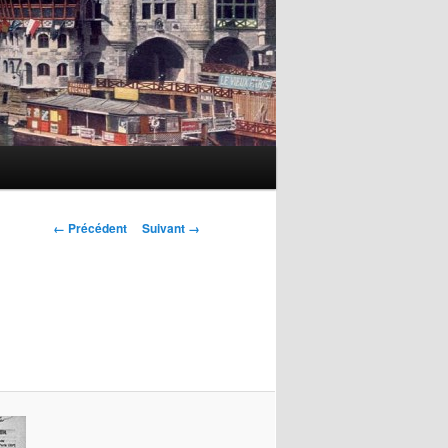
Navigation
← Précédent
Suivant →
des
images