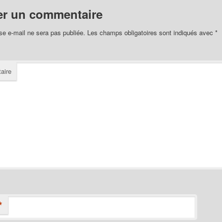
er un commentaire
se e-mail ne sera pas publiée.
Les champs obligatoires sont indiqués avec
*
aire
*