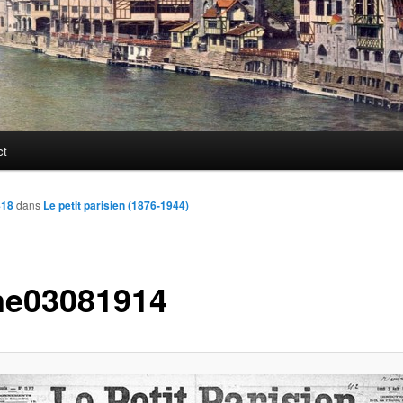
ct
418
dans
Le petit parisien (1876-1944)
ne03081914