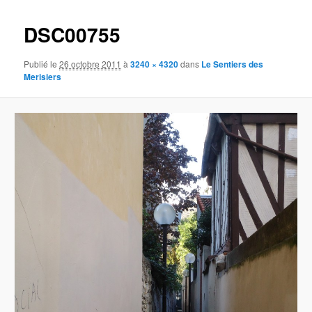
images
DSC00755
Publié le
26 octobre 2011
à
3240 × 4320
dans
Le Sentiers des
Merisiers