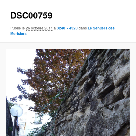
images
DSC00759
Publié le
26 octobre 2011
à
3240 × 4320
dans
Le Sentiers des
Merisiers