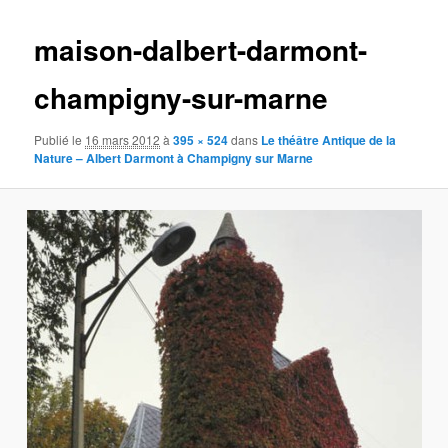
images
maison-dalbert-darmont-
champigny-sur-marne
Publié le
16 mars 2012
à
395 × 524
dans
Le théâtre Antique de la
Nature – Albert Darmont à Champigny sur Marne